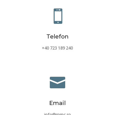

Telefon
+40 723 189 240

Email
info@rnmc.ro